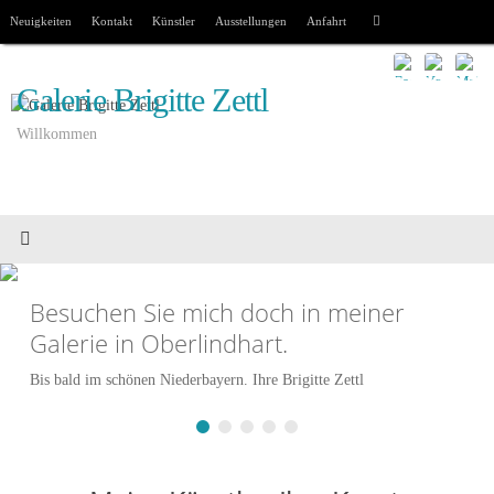
Zum
Suchen
Neuigkeiten
Kontakt
Künstler
Ausstellungen
Anfahrt
Suchen
Inhalt
nach:
springen
Galerie Brigitte Zettl
Willkommen
Besuchen Sie mich doch in meiner
Galerie in Oberlindhart.
Bis bald im schönen Niederbayern. Ihre Brigitte Zettl