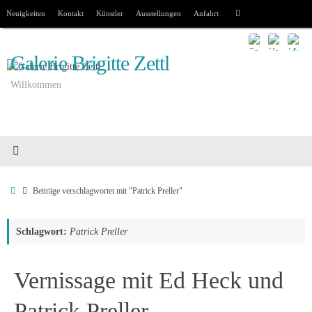
Zum
Suchen
Neuigkeiten
Kontakt
Künstler
Ausstellungen
Anfahrt
Suchen
Inhalt
nach:
springen
Galerie Brigitte Zettl
Willkommen
Start
Beiträge verschlagwortet mit "Patrick Preller"
Schlagwort:
Patrick Preller
Vernissage mit Ed Heck und
Patrick Preller